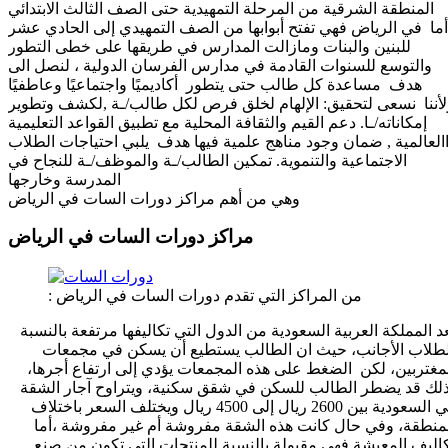
المنطقة الشرقية من المرحلة التمهيدية حتى الصف الثالث الابتدائي
أما في الرياض فهي تفتح أبوابها من الصف التمهيدي إلى الحادي عشر
للبنين والبنات ومازالت المدارس في طريقها على خطى التطور
والتوسع للسنوات القادمة في مدارس الفرسان الدولية ، لنصل الى
هدف مساعدة كل طالب حتى يتطور أكاديميًا واجتماعيًا وعاطفيًا
لأننا نسعى لتحقيق: الإلهام لخلق فرص لكل طالب/ـة ,لكشف وتطوير
إمكاناته/ـا. دعم القيم والثقافة المحلية مع تطبيق القواعد التعليمية
العالمية , ضمان وجود مناهج علمية فيها هدف يلبي احتياجات الطلاب
الاجتماعية والتنموية. تمكين الطالب/ـة والموظف/ـة للنجاح في
المدرسة وخارجها
وهي من أهم مراكز دورات السات في الرياض
مراكز دورات السات في الرياض ​
: من المراكز التي تقدم دورات السات في الرياض
د المملكة العربية السعودية من الدول التي تكاليفها مرتفعة بالنسبة
طلاب الأجانب، حيث ان الطالب يستطيع أن يسكن في مجمعات
مغتربين، لكن الضغط على هذه المجمعات يؤدي إلى ارتفاع أجرها،
لك قد يضطر الطالب للسكن في شقق سكنية، ويتراوح آجار الشقة
في السعودية بين 2600 ريال إلى 4500 ريال ويختلف السعر باختلاف
منطقة، وفي حال كانت هذه الشقة مفروشة أم غير مفروشة ،أما
اليف المعيشة فهي مقبولة بالنسبة للمنتجات التي تكون من صنع