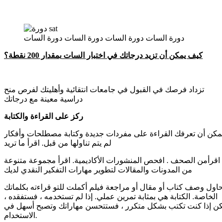
دورة السات دورة السات دورة السات دورة السات
كيف يمكن أن تزيد درجاتك في اختبار السات
بمقدار 200 نقطة؟
تزداد فرصك في القبول في جامعات انتقائية وأهليتك لفرص منح
دراسية معينة مع درجاتك
ركز على القراءة والكتابة
مكن أن تعرفك القراءة على مفردات جديدة وكتابة مصطلحات وأفكار
لم يتم تناولها من قبل. اقرأ ما تريد
اقرأمن الصحف . افحص المنشورات الأكاديمية. اقرأ مجموعة متنوعة
من المدونات والمقالات لتطوير مهارات التفكير النقدي لديك
اول وصف كتاب أو مقال أو مراجعة فيلم أكملت للتو قراءته بكلماتك
الخاصة. الكتابة هي بمثابة تمرين عملي. إذا لم تستخدمه ، فستفقده ،
ن إذا كنت تكتب بشكل متكرر ، فستتحسن مهاراتك وتصبح أسهل في
الاستخدام.