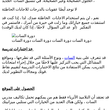
الحلول الصحيحة وغير الصحيحة. في تنسيق السات الجديد ،
لا توجد أيضًا عقوبات بالدرجات للاجابات الحاطئة
نعم ، لن يتم استخدام الاجابات الخاطئة ضدك. لذا ، إذا كنت قد
استنفذت جميع خياراتك وما زلت في حيرة من أمرك ، فاستمر في
التفكير (أو عد الى السؤال لاحقًا ، إذا كان لديك الوقت)
دورة السات دورة السات دورة السات دورة السات
خذ اختبارات تدريبية
قد تتعرف على بنية
السات
، ونوع الأسئلة التي قد تطرحها ، ومواقع
المشاكل التي يجب التركيز عليها لاحقًا من خلال إجراء امتحانات
التدريب. يمكن الاستفادة من نتائج الاختبارات التدريبية لتقييم نقاط
قوتك ومجالات التطوير لديك.
الحصول على الموقع
قد تعتقد أن التلاميذ الأثرياء فقط هم من يمكنهم تحمل تكاليف مدربي
السات ، ولكن هناك العديد من الخيارات التي ستلبي ميزانيتك