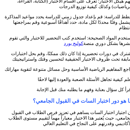
م هيكل الاختبار: تعرف على أقسام الاختبار (الكتابة، القراءة،
رياضيات) وكذلك كيفية توزيع الدرجات
ط للدراسة: قم بإعداد جدول زمني للدراسة يحدد مواعيد المذاكرة
شمل وقتًا محددًا لكل مادة، حدد أهدافًا أسبوعية وقم بمراجعتها
نتظام
تخدم المواد الصحيحة: استخدم كتب التحضير للاختبار والتي تقوم
نشرها بشكل دوري منصة
كوليج بورد
ترك في دورات تحضيرية إذا كان ذلك ممكنًا، وقم بحل اختبارات
بقة تحت ظروف الاختبار الحقيقية لتحسين وقتك واستراتيجيتك
جع المفاهيم الرياضية الأساسية وحل مسائل متنوعة لتقوية مهاراتك
لم كيفية تجاهل الأسئلة الصعبة والعودة إليها لاحقًا
رأ كل سؤال بعناية وفهم ما يطلبه منك قبل الإجابة
ا هو دور اختبار السات في القبول الجامعي؟
 اجتياز اختبار السات يساهم في تعزيز فرص الطلاب في القبول
جامعي، حيث يُعتبر هذا الاختبار معياراً مهماً لتقييم مستوى الطلاب
أكاديمي وقدرتهم على النجاح في التعليم العالي