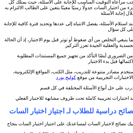
ب مراعاة التوقيت المناسب للإجابة على الأسئلة، حيث يمتلك كل
ء من اختبار السات جدولًا زمنيًا معينًا يتعين على الطالب الالتزام به
ال إجابة الأسئلة
د استلام الأسئلة، يفضل الانتباه إلى عددها وتحديد فترة كافية للإجابة
لى كل سؤال
ا ينبغي التخلص من أي ضغوط أو توتر قبل يوم الاختبار، إذ أن الحالة
جسدية والعقلية الجيدة تعزز التركيز
ن الضروري أيضًا التأكد من تجهيز جميع المستندات المطلوبة
كتمالها قبل بدء الاختبار
تخدم مصادر متنوعة للتدريب، مثل الكتب، المواقع الإلكترونية،
لاختبارات التجريبية من موقع
كوليج بورد
رب على حل أنواع الأسئلة المختلفة في كل قسم
 اختبارات تجريبية كاملة تحت ظروف مشابهة للاختبار الفعلي
صائح دراسية للطلاب لـ اجتياز اختبار السات
يك نصائح لاختبار السات لمساعدتك على اجتياز اختبار السات بنجاح