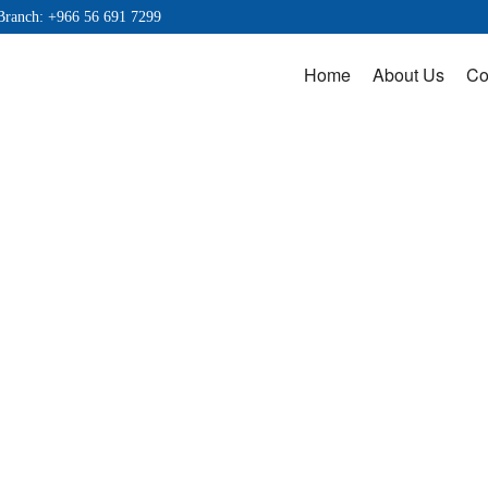
Branch: +966 56 691 7299
Home
About Us
Co