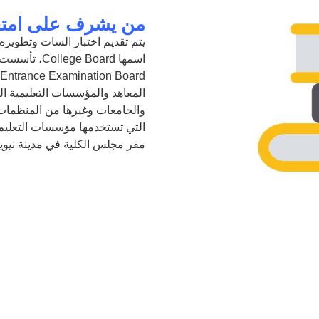
من يشرف على امتح
يتم تقديم اختبار السات
وتطويره 
اسمها
College Board
، تأسست في ديسمبر 
 Entrance Examination Board
والجامعات وغيرها من المنظمات ال
التي تستخدمها مؤسسات التعليم 
مقر مجلس الكلية في مدينة نيويو