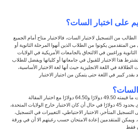
م على اختبار السات؟
الطالب من التسجيل لاختبار السات، فالاختبار متاح أمام الجميع
 من المتقدمين يكونوا من الطلاب الذين أنهوا المرحلة الثانوية أو
لثانوية وراغبين في الالتحاق بالجامعات الأمريكية في الولايات
شترط هذا الاختبار للقبول في جامعاتها أو كلياتها ويفضل للطلاب
الطلاقة في اللغة الانجليزية حيث أنها لغة الاختبار الأساسية،
بقدر كبير في اللغة حتى يتمكن من اجتياز الاختبار
 السات؟
تبلغ تكلفة التسجيل لاختبار السات ما قيمته 49.50 دولارًا و64.50 دولارًا مع اختبار المقالة
الاختيارية، يضاف لها رسوم أخرى بحدود 45 دولارًا في حال أن كان الاختبار خارج الولايات المتحدة،
التسجيل المتأخر، الاختبار الاحتياطي، التغييرات في التسجيل،
. ويمكن للمتقدمين إعادة الامتحان حسب رغبتهم الا أن في ورقة