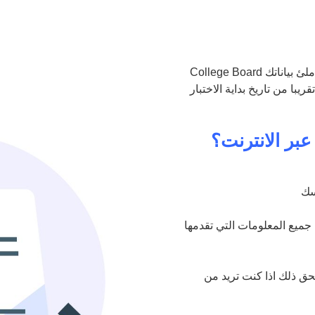
College Board يمكنك التسجيل في امتحان السات عن الطريق الموقع الرسمي و ملئ بياناتك
با من تاريخ بداية الاختبار
بر الانترنت؟
سك
جميع المعلومات التي تقدمها
تحق ذلك اذا كنت تريد من