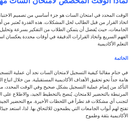
لماذا الوقت المخصص لامتحان السات مه
الوقت المحدد في امتحان السات هو جزء أساسي من تصميم الاختب
اتخاذ القرار من قبل الطالب لحل المشكلات. هذه القدرة تُعتبر من أ
الجامعات، حيث يُفضل أن يتمكن الطلاب من التفكير بسرعة وتحلي
الفهم السريع واتخاذ القرارات الدقيقة في أوقات محددة يعكسان استع
التعلم الأكاديمية
الخاتمة
في ختام مقالنا كيفية التسجيل لامتحان السات نجد أن عملية التسج
هامة جداً نحو تحقيق الأهداف الأكاديمية المستقبلية. من خلال اتباع
التأكد من إتمام عملية التسجيل بشكل صحيح وفي الوقت المحدد، 
المرتبطة بالتحضير للامتحان. يُنصح بالتخطيط الجيد، والاطلاع على ال
لتجنب أي مشكلات قد تطرأ في اللحظات الأخيرة. مع التحضير الجيد، 
تفتح لهم أبواب الجامعات التي يطمحون للالتحاق بها. لذا، استعد جيدً
الأكاديمية بثقة وطموح