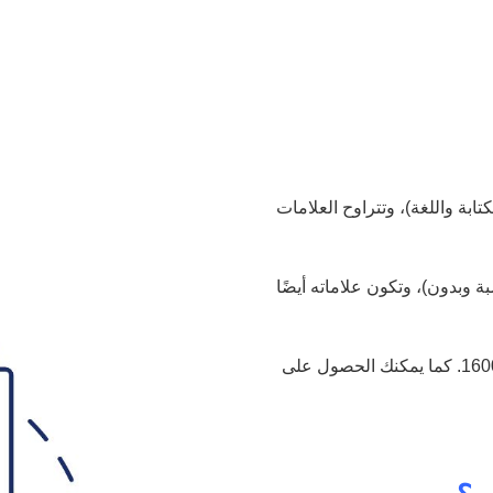
تابة واللغة)، وتتراوح العلامات
 وبدون)، وتكون علاماته أيضًا
وبذلك يكون المجموع الكلي للدرجات في الاختبار يتراوح بين 400 و1600. كما يمكنك الحصول على