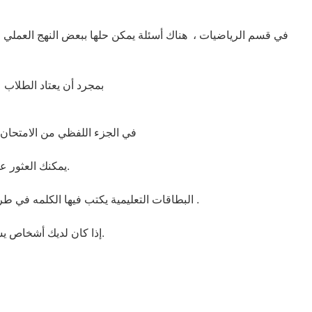
في قسم الرياضيات ، هناك أسئلة يمكن حلها ببعض النهج العملي 
بمجرد أن يعتاد الطلاب على هذه الأنواع من الأسئلة ، سوف يشعر عادةً أن الأسئلة ليست صعبة حقًا ويمكن حلها منطقيا
في الجزء اللفظي من الامتحان ، تعد مفردات اللغة الإنجليزية قوية. يجب وضع هذه الكلمات في محمل الجد للحصول على درجة عالية
يمكنك العثور على البطاقات التعليمية للمساعدة في تعلم هذه الكلمات عبر الإنترنت أو إعدادها بنفسك.
البطاقات التعليمية يكتب فيها الكلمه في طرف والمعنى خلف البطاقه . تعتبر البطاقات الموجودة على الإنترنت مفيدة بشكل خاص لأنها تحتوي استعمالات جيدة .
إذا كان لديك أشخاص يستعدون للاختبار في نفس الوقت ، يمكنكم العمل معًا من خلال تحويل هذه البطاقات إلى ألعاب.