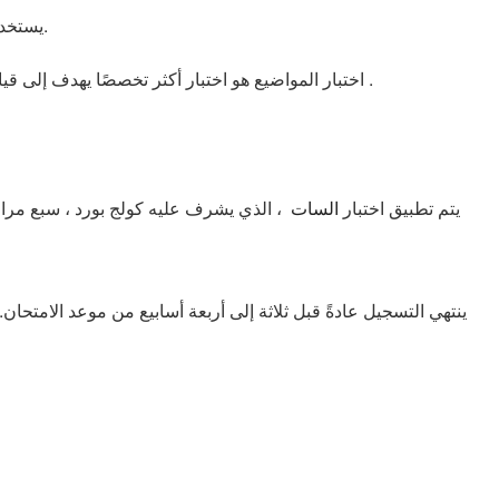
يستخدم اختبار السات المنطق لقياس المهارات العددية واللفظية الأساسية للطالب.
اختبار المواضيع هو اختبار أكثر تخصصًا يهدف إلى قياس المعرفة حول موضوع أكاديمي معين. في هذه المقالة ، سنتحدث عن اختبار المنطق الذي تريده معظم الجامعات التركيه .
يتم تطبيق اختبار
السات
، الذي يشرف عليه كولج بورد ، سبع مرات
ينتهي التسجيل عادةً قبل ثلاثة إلى أربعة أسابيع من موعد الامتحا