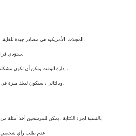
المجلات الأمريكيه هي مصادر جيدة للغاية. تحتوي هذه الأنواع من المجلات على كلمات أكاديمية لاتستخدم كثيرًا في الحياة اليومية ولكن قد تلقاها في الامتحان.
ستؤدي قراءتها أثناء عملية التحضير لاختبارالسات إلى تحسين قدرتك على فهم اللغة الإنجليزية.
إدارة الوقت يمكن أن تكون مشكلة في قراءة جزء من الامتحان. لذلك ، ستعلمك قراءة النصوص في المجلات سرعة في القراءة والاستيعاب .
وبالتالي ، سيكون لديك ميزة في إدارة الوقت في الامتحان. أيضا ، قراءة المجلات ممتعة لأنها لا تجعل الناس يشعرون بالرغبة في الدراسة.
بالنسبة لجزء الكتابة ، يمكن للمرشحين أخذ أمثلة من ا
عدم طلب رأي شخصي في ج