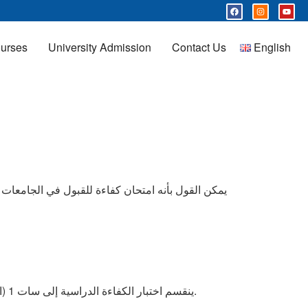
urses
University Admission
Contact Us
English
يمكن القول بأنه امتحان كفاءة للقبول في الجامعات و
ينقسم اختبار الكفاءة الدراسية إلى سات 1 (اختبار المنطق) و سات2 (اختبار الموضوع): اختبار المنطق هناك حاجة إلى عمليات إعداد مختلفة لكل من الامتحانات.