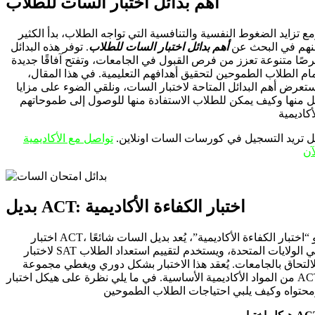
أهم بدائل اختبار السات للطلاب
ع تزايد الضغوط النفسية والتنافسية التي تواجه الطلاب، بدأ الكثير
نهم في البحث عن
أهم بدائل اختبار السات للطلاب
. توفر هذه البدائل
صًا متنوعة تعزز من فرص القبول في الجامعات، وتفتح آفاقًا جديدة
ام الطلاب الطموحين لتحقيق أهدافهم التعليمية. في هذا المقال،
تعرض أهم البدائل المتاحة لاختبار السات، ونلقي الضوء على مزايا
 منها وكيف يمكن للطلاب الاستفادة منها للوصول إلى طموحاتهم
أكاديمية
 تريد التسجيل في كورسات السات اونلاين.
تواصل مع الأكاديمية
آن
بديل ACT: اختبار الكفاءة الأكاديمية
اختبار ACT، أو “اختبار الكفاءة الأكاديمية”، يُعد بديل السات شائعًا
لاختبار SAT في الولايات المتحدة، ويستخدم لتقييم استعداد الطلاب
التحاق بالجامعات. يُعقد هذا الاختبار بشكل دوري ويغطي مجموعة
من المواد الأكاديمية الأساسية. في ما يلي نظرة على هيكل اختبار ACT
حتواه وكيف يلبي احتياجات الطلاب الطموحين