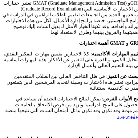
تعتبر اختبارات GMAT (Graduate Management Admission Test) وGRE
(Graduate Record Examination) من الاختبارات الأساسية التي
تخدمها العديد من الجامعات لتقييم الطلاب الراغبين في الدراسة في
امج الماجستير، خاصة برامج إدارة الأعمال. لكل من هذه الاختبارات
زاته وأهدافه، وقد تكونا الخيار الأمثل لـ بديل السات إليك توضيح
هميتهما والفروق بينهما وطرق الاستعداد لهما
اختبارات GMAT و GRE
ييم
المهارات
الأكاديمية
: كلا الاختبارين يقيس مهارات التفكير النقدي،
تحليل الكمي، والقدرة على التعبير عن الأفكار. هذه المهارات أساسية
 بيئة التعليم العالي وأعمال الإدارة
لبحث
عن
التميز
: في ظل التنافس العالي بين الطلاب المتقدمين
برامج، تعتبر هذه الاختبارات وسيلة لتحديد المرشحين الذين يتمتعون
ح الأبواب للفرص
: يمكن لنتائج الاختبارات الجيدة أن تساعد في
حصول على المنح الدراسية وتزيد من فرص الالتحاق بالجامعات
مرموقة وقد تكون وقد تكون بدائل امتحان السات التي تتيحها منصة
ليدج بورد