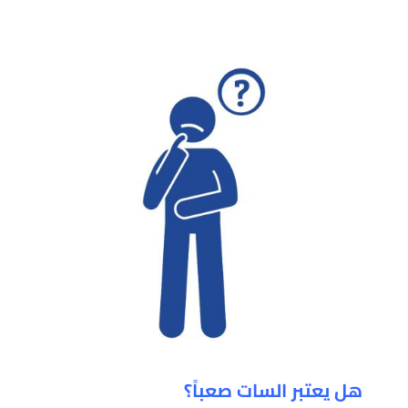
هل يعتبر السات صعباً؟