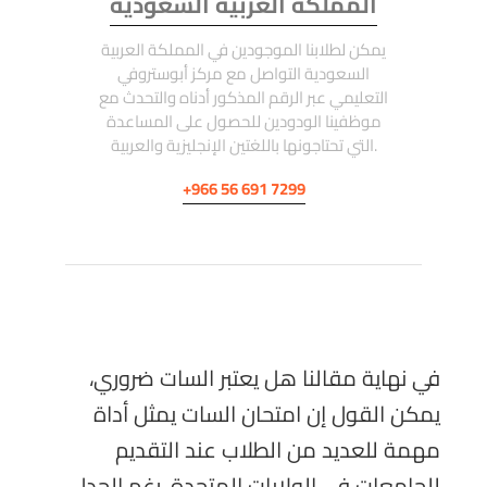
المملكة العربية السعودية
يمكن لطلابنا الموجودين في المملكة العربية
السعودية التواصل مع مركز أبوستروفي
التعليمي عبر الرقم المذكور أدناه والتحدث مع
موظفينا الودودين للحصول على المساعدة
التي تحتاجونها باللغتين الإنجليزية والعربية.
+966 56 691 7299
في نهاية مقالنا هل يعتبر السات ضروري،
يمكن القول إن امتحان السات يمثل أداة
مهمة للعديد من الطلاب عند التقديم