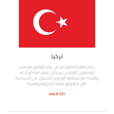
تركيا
يمكن لطلابنا المتواجدين في تركيا التواصل مع مركز
أبوستروفي التعليمي من خلال الرقم المذكور أدناه
والتحدث مع موظفينا الودودين للحصول على المساعدة
التي تحتاجونها باللغة الإنجليزية والعربية.
444 8 231