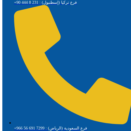
+90 444 8 231 : فرع تركيا (إسطنبول)
+966 56 691 7299 : فرع السعودية (الرياض)