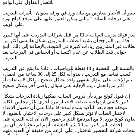
انتصار التفاؤل على الواقع.
يبدو أن الأخبار تتعارض مع بيان ورد في ورقة بعنوان “تأثيرات التدريب
على درجات السات ” والتي يمكن العثور عليها على موقع كولج بورد
على الويب.
قدر فوائد تدريب السات حاليًا من قبل شركات التدريب على أنها كبيرة
جدًا. من المرجح أن يشهد الطلاب المدربون بشكل هامشي أكثر من
طلاب غير المتدربين زيادات كبيرة في النتيجة. بالإضافة إلى ذلك ، أبلغ
حوالي ثلث الطلاب عن عدم اكتساب أو انخفاض في الدرجات بعد
التدريب.
بالنسبة إلى اللفظية و 18 نقطة للرياضيات ، عادةً ما ينتج عن التدريب
كسب نقاط. مع التدريب ، يبدو أنه لكل 25 إلى 30 ساعة من العمل ،
يتم الإجابة على سؤال شفهي واحد بشكل صحيح ، ولكل 8 ساعات أو
أكثر من العمل ، يتم الإجابة على سؤال رياضي آخر بشكل صحيح.
إن قبول كولج بورد بأن دروس السات يمكنها زيادة الدرجات بشكل
كبير يكشف ازدواجية صناعة الاختبار مرة أخرى. غيّر مجلس الكلية
موقفه فجأة بعد التأكيد بشدة لمدة 60 عامًا على أن فصول الإعداد
لاختبار السات لا تؤثر بشكل كبير على درجات الاختبار. بالطبع ، لا
عاون كولج بورد إلا مع البرنامج الذي يزعمون الآن أن لديه القدرة على
إحداث تأثير كبير. مما لا يثير الدهشة ، أنهم لم يبحثوا عن أي من
تجات شركة التحضير للاختبار ، على الرغم من حقيقة أن العديد منهم