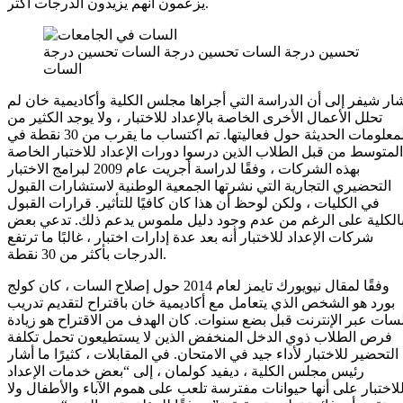
يزعمون أنهم يزيدون الدرجات أكثر.
تحسين درجة السات تحسين درجة السات تحسين درجة
السات
ار شيفر إلى أن الدراسة التي أجراها مجلس الكلية وأكاديمية خان لم
تحلل الأعمال الأخرى الخاصة بالإعداد للاختبار ، ولا يوجد الكثير من
المعلومات الحديثة حول فعاليتها. تم اكتساب ما يقرب من 30 نقطة في
المتوسط ​​من قبل الطلاب الذين درسوا دورات الإعداد للاختبار الخاصة
بهذه الشركات ، وفقًا لدراسة أجريت عام 2009 لبرامج الاختبار
التحضيري التجارية التي نشرتها الجمعية الوطنية لاستشارات القبول
في الكليات ، ولكن لوحظ أن هذا كان كافيًا للتأثير. قرارات القبول
الكلية على الرغم من عدم وجود دليل ملموس يدعم ذلك. تدعي بعض
شركات الإعداد للاختبار أنه بعد عدة إدارات اختبار ، غالبًا ما ترتفع
الدرجات بأكثر من 30 نقطة.
وفقًا لمقال نيويورك تايمز لعام 2014 حول إصلاح السات ، كان كولج
بورد هو الشخص الذي يتعامل مع أكاديمية خان باقتراح لتقديم تدريب
سات عبر الإنترنت قبل بضع سنوات. كان الهدف من الاقتراح هو زيادة
فرص الطلاب ذوي الدخل المنخفض الذين لا يستطيعون تحمل تكلفة
التحضير للاختبار لأداء جيد في الامتحان. في المقابلات ، كثيرًا ما أشار
رئيس مجلس الكلية ، ديفيد كولمان ، إلى “بعض خدمات الإعداد
لاختبار على أنها حيوانات مفترسة تلعب على هموم الآباء والأطفال ولا