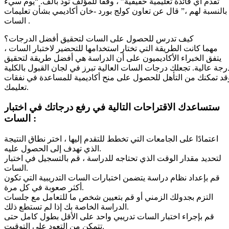
تقدم أي فائدة تعليمية حقيقية” ، وفقًا للمؤلف تود بالف. “يوم سيء
بالنسبة لهم ،” قال عن تعاون كولج بورد -خان أكاديمي بشأن تعليمات
السات .
كيف تدرس للحصول على السات لتحقيق أفضل الدرجات؟
مهما كانت الطريقة التي تختار استخدامها للتحضير لاختبار السات ،
يتفق الخبراء الأكاديميون على أن الدراسة هي أفضل طريقة لتحقيق
رجة عالية. تجعلك درجات السات العالية تبرز في لجان القبول بالكلية
قد تمكنك من التأهل للحصول على منح أكاديمية للمساعدة في نفقات
تعليمك.
ستساعدك الاقتراحات التالية في رفع درجاتك في اختبار
السات :
اعتمادًا على الجامعات التي تخطط للتقدم إليها ، اختر نطاق النتيجة
الذي تهدف إلى الحصول عليه.
لتحديد مقدار الوقت الذي تحتاجه للدراسة ، قم بالتسجيل في اختبار
السات.
قم بإعداد نظام دراسة يتضمن اختبارات السات التدريبية التي تكون
أكثر صعوبة في كل مرة.
التزم بجدولك الزمني أو قم بتعيين شخص ما للتعامل مع جلسات
الدراسة الخاصة بك إذا لم تستطع ذلك.
قم بإجراء اختبار السات تدريبي واحد على الأقل بطول كامل حتى
تتمكن من التعود على التوقيت.