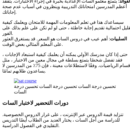
لفوائد
: يتمتع معلمو السات الإعدادية بخبرة في إجراء الاختبارات. يتفقد
أعظم المدرسين امتحاناتك التدريبية وينظرون في أسباب عدم صحة
إجاباتك.
سيساعدك هذا في تعلم المعلومات المهمة للامتحان ويعلمك كيفية
قليل احتمالية تقديم إجابة خاطئة ، حتى لو لم تكن على علم بذلك على
الفور.
السلبيات
: أهم عيب في دروس السات هو السعر. قد يستغرق العثور
على المعلم المثالي بعض الوقت.
حتى إذا كان مدرسك الأولي يمكنه أن يعلمك كيفية استبعاد الإجابات ،
فقد تفضل شخصًا يتمتع بسلطة في مجال معين من الاختبار ، مثل
أقسام الرياضيات. وفقًا لاستطلاعات معينة ، فإن 75٪ من المدرسين لا
يساعدون طلابهم تمامًا.
تحسين درجة السات تحسين درجة السات تحسين درجة
السات
دورات التحضير لاختبار السات
تتزايد قيمة الدروس عبر الإنترنت ، على غرار الدروس الخصوصية.
للدراسة من أجل السات ، يختار العديد من الطلاب أيضًا التدريس
التقليدي في الفصول الدراسية.