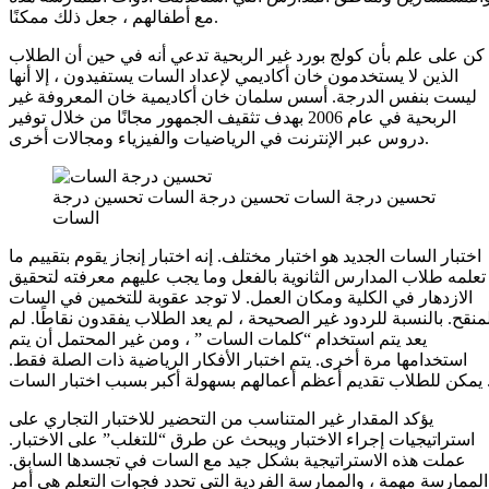
مع أطفالهم ، جعل ذلك ممكنًا.
كن على علم بأن كولج بورد غير الربحية تدعي أنه في حين أن الطلاب
الذين لا يستخدمون خان أكاديمي لإعداد السات يستفيدون ، إلا أنها
ليست بنفس الدرجة. أسس سلمان خان أكاديمية خان المعروفة غير
الربحية في عام 2006 بهدف تثقيف الجمهور مجانًا من خلال توفير
دروس عبر الإنترنت في الرياضيات والفيزياء ومجالات أخرى.
تحسين درجة السات تحسين درجة السات تحسين درجة
السات
اختبار السات الجديد هو اختبار مختلف. إنه اختبار إنجاز يقوم بتقييم ما
تعلمه طلاب المدارس الثانوية بالفعل وما يجب عليهم معرفته لتحقيق
الازدهار في الكلية ومكان العمل. لا توجد عقوبة للتخمين في السات
منقح. بالنسبة للردود غير الصحيحة ، لم يعد الطلاب يفقدون نقاطًا. لم
يعد يتم استخدام “كلمات السات ” ، ومن غير المحتمل أن يتم
استخدامها مرة أخرى. يتم اختبار الأفكار الرياضية ذات الصلة فقط.
م أعظم أعمالهم بسهولة أكبر بسبب اختبار السات .
يؤكد المقدار غير المتناسب من التحضير للاختبار التجاري على
استراتيجيات إجراء الاختبار ويبحث عن طرق “للتغلب” على الاختبار.
عملت هذه الاستراتيجية بشكل جيد مع السات في تجسدها السابق.
الممارسة مهمة ، والممارسة الفردية التي تحدد فجوات التعلم هي أمر