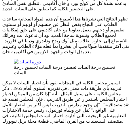
يدعمه بشدة كل من كولج بورد و خان أكاديمي . تنطبق نفس المبادئ
على التحضير للكلية كما تنطبق على السات الجديد.
تظهر النتائج التي نشرناها هذا الأسبوع أن هذه المواد المجانية ساعدت
الطلاب على النجاح بغض النظر عن جنسهم أو لونهم أو مستوى
تعليمهم أو دخلهم. يعمل تعاوننا مع خان أكاديمي على خلق إمكانيات
لجميع الطلاب وتسوية ساحة اللعب. نود أن ندعوك أنت وقرائك
للاستماع إلى تجارب طلاب مثل أوك ريدج وداندري وديانا في فلوريدا.
تى أكثر منتقدينا صوتًا يجب أن يفخروا بما فعله هؤلاء الطلاب وغيرهم
بعد بذل الوقت والجهد اللازمين في أكاديمية خان.
تحسين درجة السات تحسين درجة السات تحسين درجة
السات
استمر مجلس الكلية في المجادلة بقوة بأن اختبار السات لا يمكن
تدريبه بأي طريقة ذات معنى. في تقريره السنوي لعام 1955 ، ذكر
مجلس الكلية ، على سبيل المثال ، أنه “إذا كان من الممكن اجتياز
اختبار المجلس باستمرار عن طريق التدريب ، فإن المجلس نفسه قد
قد مصداقيته”. “إن وجود مدارس التدريب ليس أكثر من انتصار للأمل
على الواقع ،” نُقل عن ويليام تورنبول ، رئيس خدمة الاختبارات
التعليمية غير الربحية ، التي أدارت اختبار السات لمجلس الكلية ، في
منتصف السبعينيات من القرن الماضي. قطعة مجلة بريل نيويورك.