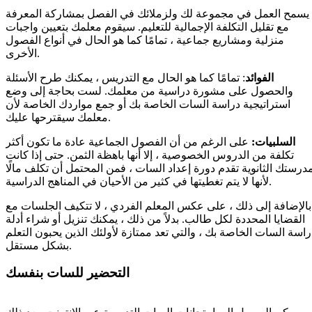
يسمح العمل في مجموعة لك ولزملائك في الفصل بمشاركة المعرفة
مع تقليل التكلفة الإجمالية للتعليم. سيقوم معلمك بتعيين واجبات
منزلية ومشاريع جماعية ، تمامًا كما هو الحال في أنواع الفصول
الأخرى.
الفوائد
: تمامًا كما هو الحال مع التدريس ، يمكنك طرح الأسئلة
والحصول على مشورة دراسية من معلمك. لست بحاجة إلى وضع
استراتيجية دراسة السات الخاصة بك أو جمع مواردك الخاصة لأن
معلمك سيقترحها عليك.
السلبيات:
على الرغم من أن الفصول الجماعية عادة ما تكون أكثر
تكلفة من الدروس الخصوصية ، إلا أنها باهظة الثمن. حتى إذا كانت
درستك الثانوية تقدم دورة إعداد السات ، فمن المحتمل أن تكلف مالًا
لأنها لا يتم تغطيتها في كثير من الأحيان في المناهج الدراسية.
بالإضافة إلى ذلك ، على عكس المعلم الفردي ، لا تتكيف الجلسات مع
القضايا المحددة لكل طالب. بدلاً من ذلك ، يمكنك تنزيل أو شراء أدلة
راسة السات الخاصة بك ، والتي تعد ممتازة لأولئك الذين يحبون التعلم
بشكل مستقل.
التحضير للسات بنفسك