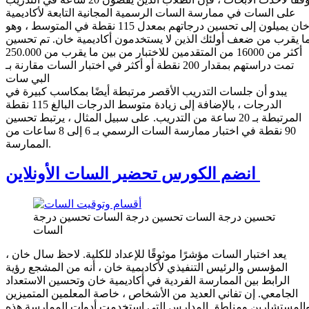
على السات في ممارسة السات الرسمية المجانية التابعة لأكاديمية
خان يميلون إلى تحسين درجاتهم بمعدل 115 نقطة في المتوسط ​​، وهو
ا يقرب من ضعف أولئك الذين لا يستخدمون أكاديمية خان. تم تحسين
أكثر من 16000 من المتقدمين للاختبار من بين ما يقرب من 250.000
تمت دراستهم بمقدار 200 نقطة أو أكثر في اختبار السات مقارنة بـ
البي سات
يبدو أن جلسات التدريب الأقصر مرتبطة أيضًا بمكاسب كبيرة في
الدرجات ، بالإضافة إلى زيادة متوسط ​​الدرجات البالغ 115 نقطة
المرتبطة بـ 20 ساعة من التدريب. على سبيل المثال ، يرتبط تحسين
90 نقطة في اختبار ممارسة السات الرسمي بـ 6 إلى 8 ساعات من
الممارسة.
انضم الكورس تحضير السات الأونلاين
تحسين درجة السات تحسين درجة السات تحسين درجة
السات
يعد اختبار السات مؤشرًا موثوقًا للإعداد للكلية. لاحظ سال خان ،
المؤسس والرئيس التنفيذي لأكاديمية خان ، أنه من المشجع رؤية
الرابط بين الممارسة الفردية في أكاديمية خان وتحسين الاستعداد
الجامعي. إن تفاني العديد من الأشخاص ، خاصة المعلمين المتميزين
المستشارين ومناطق المدارس التي استخدمت أدوات الممارسة هذه