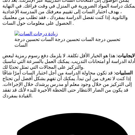
يمكن الوصول إلى امتحانات السات التدريبية عبر الإنترنت. بعد ذلك
مكنك دراسة المواد الضرورية في المنزل في وقت فراغك. في النهاية
، يهدف اختبار السات إلى تقييم معرفتك من المدرسة الإعدادية
والثانوية. إذا كنت تفضل الدراسة بمفردك ، فقد تطلب من معلميك
الحصول على معلومات حول السات .
تحسين درجة السات تحسين درجة السات تحسين درجة
السات
لايجابيات
: هذا هو الخيار الأقل تكلفة. لا يلزمك دفع رسوم رمزية لبعض
دلة الدراسة أو امتحانات التدريب. يمكنك العمل بالسرعة التي تناسبك
والتركيز على المجالات التي تمثل تحديًا لك.
السلبيات
: قد تكون محاولة الدراسة من أجل اختبار السات أمرًا شاقًا
إذا كنت لا تعرف من أين تبدأ. يمكنك أن تفهم بشكل أفضل أين تحتاج
إلى التركيز من خلال وجود معلم أو مدرس يرشدك خلال الإجراءات.
قد يكون من الضار الانتظار حتى اللحظة الأخيرة للبدء لأنك قد تفقد
القيادة بمفردك.