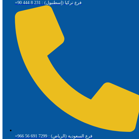
+90 444 8 231 : فرع تركيا (إسطنبول)
+966 56 691 7299 : فرع السعودية (الرياض)