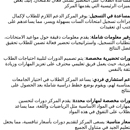
ساعدة الطلاب على التحضير بشكل فعّال للامتحان. إليك بعض
ميزات الرئيسية التي يقدمها المركز
مساعدة
في
التسجيل
: يوفر المركز الدعم اللازم للطلاب لإكمال
راءات تسجيل امتحانات السات بسهولة ويسر، مما يساعدهم على
نب أي تعقيدات
فير
معلومات
شاملة
: يقدم معلومات دقيقة حول مواعيد الامتحانات،
طلبات التسجيل، واستراتيجيات تحضير فعالة تضمن للطلاب تحقيق
ضل النتائج
ورات
تحضيرية
مخصصة
: يتم تصميم الدورات لتلبية احتياجات الطلاب
فردية، حيث يعمل فريق تعليمي محترف على تعزيز المهارات وزيادة
ثقة بالنفس
عم
استشاري
فردي
: يساعد المركز الطلاب في اختيار الجامعات
مناسبة لهم، ويقوم بوضع خطط دراسية شاملة بعد الحصول على
نتائج
ورات
مخصصة لمهارات
محددة
: يقدم المركز دورات لتحسين
مهارات في المواد الأساسية مثل الرياضيات واللغة، مما يساعد
طلاب على التفوق في هذه المواد
عار
مناسبة
: يسعى المركز لتقديم دورات بأسعار تنافسية، مما يجعل
تعليم الجيد في متناول الجميع