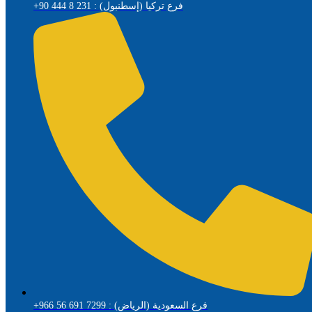
+90 444 8 231 : فرع تركيا (إسطنبول)
+966 56 691 7299 : فرع السعودية (الرياض)