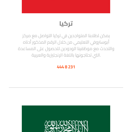
تركيا
يمكن لطلابنا المتواجدين في تركيا التواصل مع مركز
أبوستروفي التعليمي من خلال الرقم المذكور أدناه
والتحدث مع موظفينا الودودين للحصول على المساعدة
التي تحتاجونها باللغة الإنجليزية والعربية.
444 8 231