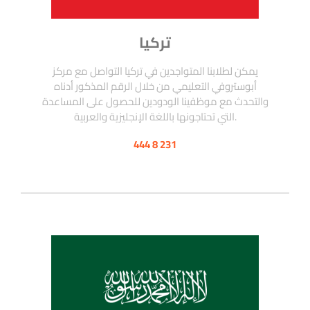
تركيا
يمكن لطلابنا المتواجدين في تركيا التواصل مع مركز
أبوستروفي التعليمي من خلال الرقم المذكور أدناه
والتحدث مع موظفينا الودودين للحصول على المساعدة
التي تحتاجونها باللغة الإنجليزية والعربية.
444 8 231