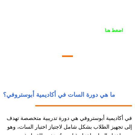
والميزات التي تجعل منها الخيار الأمثل لكل طالب يطمح
لتحقيق أعلى الدرجات
هل تبحث عن دورة للتحضير لاختبارات السات متكاملة؟
اضغط هنا
للتواصل معنا مباشرةً
ما هي دورة السات في أكاديمية أبوستروفي؟
في أكاديمية أبوستروفي هي دورة تدريبية متخصصة تهدف
إلى تجهيز الطلاب بشكل شامل لاجتياز اختبار السات، وهو