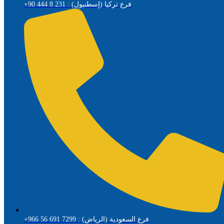
+90 444 8 231 : فرع تركيا (إسطنبول)
+966 56 691 7299 : فرع السعودية (الرياض)