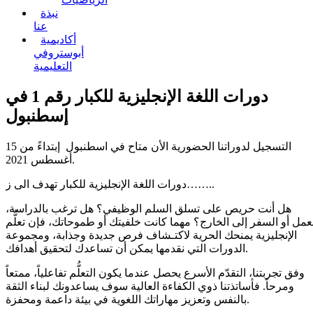
نبذة
عنا
أكاديمية
أبوستروفي
التعليمية
دورات اللغة الإنجليزية للكبار رقم 1 في
إسطنبول
التسجيل لدوراتنا الحضورية الأن متاح في اسطنبول إبتداءً من 15
أغسطس 2021.
دورات اللغة الإنجليزية للكبار تهدف الى ز……..
هل أنت حريص على تسلق السلم الوظيفي؟ هل ترغب بالدراسة،
عمل أو السفر إلى الخارج؟ مهما كانت خلفيتك أو طموحاتك، فإن تعلُّم
الإنجليزية يمنحك الحرية لاكتـشاف فرص جديدة وجذابة، ومجموعة
الدورات التي نقدمها يمكن أن تساعدك لتحقيق أهدافك.
وفق تجربتنا، التقدّم الأسرع يحصل عندما يكون التعلُّم تفاعلياً، ممتعاً
ومرحاً. فأساتذتنا ذوي الكفاءة العالية سوف يساعدونك لبناء الثقة
بالنفس وتعزيز مهاراتك اللغوية في بيئة داعمة ومحفزة.