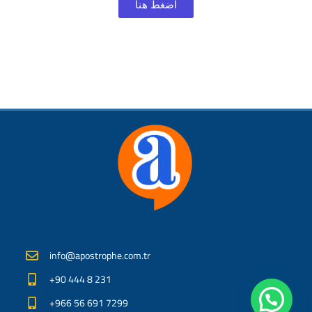
اضغط هنا
info@apostrophe.com.tr
+90 444 8 231
+966 56 691 7299