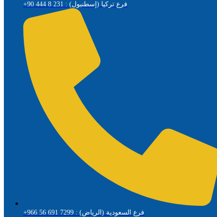
+90 444 8 231 : فرع تركيا (إسطنبول)
+966 56 691 7299 : فرع السعودية (الرياض)