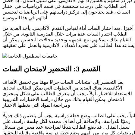
ركيز دراساتهم وتحسين أدائهم الأكاديمي. على سبيل المثال ، إذا حصل
أحد الطلاب على درجات منخفضة في قسم الرياضيات في اختبار
السات ، فقد يحتاجون إلى تركيز دراساتهم على الرياضيات لتحسين
أدائهم في هذا الموضوع
أخيرًا ، يعد اختبار السات أداة لقياس التقدم الأكاديمي. يأخذ العديد من
الطلاب اختبار السات عدة مرات خلال المدرسة الثانوية. من خلال
القيام بذلك ، يمكنهم تتبع تقدمهم وتحديد مجالات التحسين. يمكن أن
يساعد هذا الطالب على تحديد الأهداف الأكاديمية والعمل على تحقيقها
القسم 3: التحضير لامتحان السات
يعد التحضير إلي امتحانات السات جزءًا مهمًا من تحقيق الأهداف
الأكاديمية. هناك العديد من الخطوات التي يمكن للطالب اتخاذها
للاستعداد للاختبار. أولاً ، يجب أن يتعرف الطالب على شكل ومحتوى
الامتحان. يمكن القيام بذلك من خلال دراسة الاختبارات التدريبية
ومراجعة المواد التي يغطيها الاختبار
انياً ، يجب على الطالب وضع خطة دراسية. يجب أن يتضمن ذلك جدولًا
زمنيًا للدراسة ، بالإضافة إلى أهداف محددة لكل جلسة دراسة. على
سبيل المثال ، قد يضع الطالب هدفًا لمراجعة عدد معين من مسائل
لرياضيات كل يوم. من المهم وضع خطة دراسة واقعية وقابلة للتحقيق