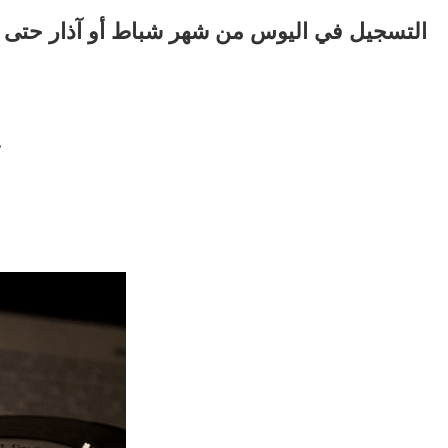
التسجيل في اليوس من شهر شباط أو آذار حتى شه
تكلفة امتحان يوس يبلغ مئة ليرة 