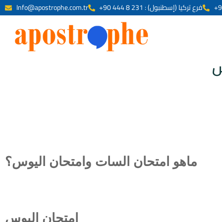
+90 444 8 231 : فرع تركيا (إسطنبول)
Info@apostrophe.com.tr
س
ماهو امتحان السات وامتحان اليوس؟
امتحان اليوس