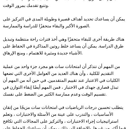
وتتبع تقدمك بمرور الوقت.
يمكن أن يساعدك تحديد أهداف قصيرة وطويلة المدى في التركيز على
الصورة الأكبر والبقاء متحفزًا للدراسة والممارسة.
هناك طريقة أخرى للبقاء متحفزًا وهي أخذ فترات راحة منتظمة وتبديل
طرق الدراسة. يمكن أن يساعد خلط روتين المذاكرة في الحفاظ على
الأشياء جديدة ومثيرة للاهتمام ، ومنع الإرهاق.
من المهم أن تتذكر أن امتحانات سات هو مجرد جزء واحد من عملية
التقديم للكلية ، وأن هناك العديد من العوامل الأخرى التي تضعها
الكليات في الاعتبار عند تقييم المتقدمين. في حين أنه من المهم أن
تبذل قصارى جهدك في الاختبار ، فمن المهم أيضًا إبقاء التوازن في
تقسيم الوقت وعدم ممارسة الكثير من الضغط على نفسك.
يتطلب تحسين درجات الرياضيات في امتحانات سات مزيجًا من إتقان
الأساسيات ، والتدرب على عينة من الأسئلة والاختبارات ، وتعلم
استراتيجيات إجراء الاختبارات ، والتركيز على المجالات التي تكافح
فيها أكثر من غيرها. بالإضافة إلى ذلك ، يمكن أن يساعدك الحفاظ على