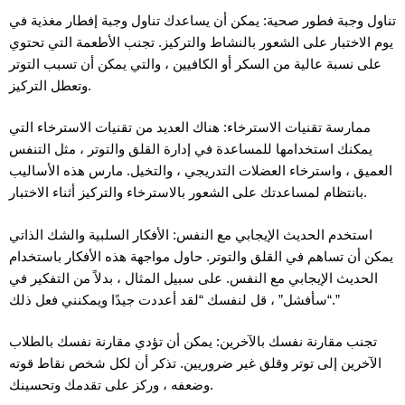
تناول وجبة فطور صحية: يمكن أن يساعدك تناول وجبة إفطار مغذية في
يوم الاختبار على الشعور بالنشاط والتركيز. تجنب الأطعمة التي تحتوي
على نسبة عالية من السكر أو الكافيين ، والتي يمكن أن تسبب التوتر
وتعطل التركيز.
ممارسة تقنيات الاسترخاء: هناك العديد من تقنيات الاسترخاء التي
يمكنك استخدامها للمساعدة في إدارة القلق والتوتر ، مثل التنفس
العميق ، واسترخاء العضلات التدريجي ، والتخيل. مارس هذه الأساليب
بانتظام لمساعدتك على الشعور بالاسترخاء والتركيز أثناء الاختبار.
استخدم الحديث الإيجابي مع النفس: الأفكار السلبية والشك الذاتي
يمكن أن تساهم في القلق والتوتر. حاول مواجهة هذه الأفكار باستخدام
الحديث الإيجابي مع النفس. على سبيل المثال ، بدلاً من التفكير في
“سأفشل” ، قل لنفسك “لقد أعددت جيدًا ويمكنني فعل ذلك.”
تجنب مقارنة نفسك بالآخرين: يمكن أن تؤدي مقارنة نفسك بالطلاب
الآخرين إلى توتر وقلق غير ضروريين. تذكر أن لكل شخص نقاط قوته
وضعفه ، وركز على تقدمك وتحسينك.