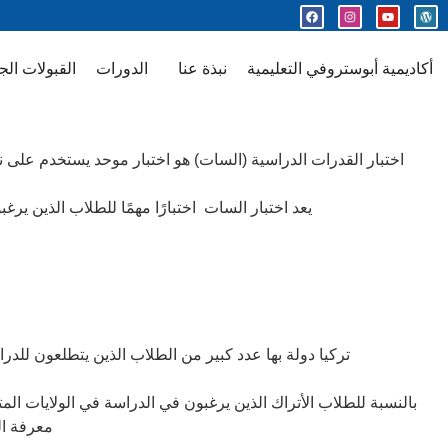
أكاديمية أبوستروفي التعليمية
نبذة عنا
الدورات
القبولات الج
اختبار القدرات الدراسية (السات) هو اختبار موحد يستخدم على نطاق واسع للقبول بالجامعات في الولايات المتحدة. ومع ذلك ، يتم إدارته أيضًا في العديد من البلدان الأخرى ، بما في ذلك تركيا. في تركيا
يعد اختبار السات اختبارًا مهمًا للطلاب الذين ي
تركيا دولة بها عدد كبير من الطلاب الذين يتطلعون للدراسة في الخارج ، وخاصة في الولايات المتحدة. يعد اختبار السات شرطًا للقبول في معظم الجامعات في الولايات المتحدة. لذلك
بالنسبة للطلاب الأتراك الذين يرغبون في الدراسة في الولايات المت
معرفة ال