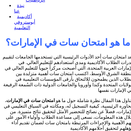
نبذة
عنا
أكاديمية
أبوستروفي
التعليمية
ما هو امتحان سات في الإمارات؟
د امتحان سات أحد الأدوات الرئيسية التي تستخدمها الجامعات لتقييم
رات الطلاب الأكاديمية ومدى استعدادهم للتعليم العالي. في
إمارات العربية المتحدة، التي أصبحت مركزاً حيوياً للتعليم العالي في
طقة الشرق الأوسط، اكتسب امتحان سات أهمية متزايدة بين
طلاب الذين يطمحون للالتحاق بأرقى المؤسسات التعليمية في
ولايات المتحدة وكندا وأوروبا والجامعات الدولية ذات السُمعة الرفيعة
 الإمارات نفسها
ناول هذا المقال نظرة شاملة حول ما هو
امتحان سات في الإمارات
،
اوره الرئيسية، كيفية التسجيل له، ومكانته في السياق التعليمي في
إمارات، فضلاً عن نصائح للتحضير الأمثل لتحقيق نتائج متميزة. من
ال هذه المعلومات، نسعى إلى مساعدة الطلاب وأولياء الأمور على
م الأهمية والإجراءات المرتبطة بامتحان سات لضمان تقديم أداء