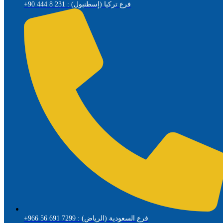
+90 444 8 231 : فرع تركيا (إسطنبول)
+966 56 691 7299 : فرع السعودية (الرياض)